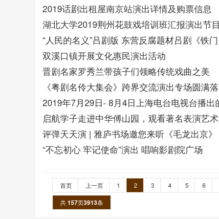
2019话剧出租屋南京站演出详情及购票信息
湖北大学2019荆州花鼓戏培训班汇报演出节
“人民的名义”吕剧版 东营反腐题材吕剧《铁
双溪口镇开展文化惠民演出活动
晋剧名家罗秀兰带孩子们领略传统戏曲之美
《粤剧名伶大集会》跨界交流演出专场圆满落
2019年7月29日- 8月4日上海电台电视台
启航学子走进中华傅山园，观看著名表演艺术
评弹天天演 | 雅庐书场邀您来听《毛龙出京》
“不忘初心 牢记使命”演出 唱响影剧院广场
首页
上一页
1
2
3
4
5
6
共
157
页
3913
条