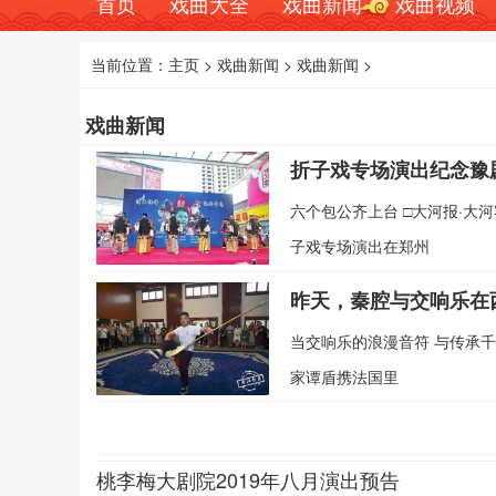
首页
戏曲大全
戏曲新闻
戏曲视频
当前位置：
主页
>
戏曲新闻
>
戏曲新闻
>
戏曲新闻
折子戏专场演出纪念豫
六个包公齐上台 □大河报·大
子戏专场演出在郑州
昨天，秦腔与交响乐在
当交响乐的浪漫音符 与传承千
家谭盾携法国里
桃李梅大剧院2019年八月演出预告