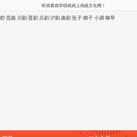
听戏看戏学唱戏就上戏曲文化网！
腔
昆曲
川剧
晋剧
吕剧
沪剧
曲剧
坠子
梆子
小调
柳琴